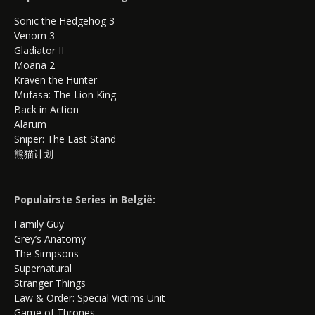
Sonic the Hedgehog 3
Venom 3
Gladiator II
Moana 2
Kraven the Hunter
Mufasa: The Lion King
Back in Action
Alarum
Sniper: The Last Stand
熊猫计划
Populairste Series in België:
Family Guy
Grey’s Anatomy
The Simpsons
Supernatural
Stranger Things
Law & Order: Special Victims Unit
Game of Thrones