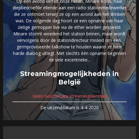
Op een avond vertelt onze heldin, Minare Koda, haar
diepbedroefde ellende aan een radio stationmedewerker
die ze ontmoet terwijl ze op een avond aan het drinken
was. De volgende dag hoort ze een opname van haar
zielige gemopper live via de ether worden gespeeld.
Minare stormt woedend het station binnen, maar wordt
vervolgens door de stationdirecteur misleid om een ​​
geïmproviseerde talkshow te houden waarin ze haar
harde dialoog uitlegt. Met slechts één opname beginnen
de vele excentrieke...
Streamingmogelijkheden in
België
Geen beschikbare streamingdiensten
De uitzenddatum is 4-4-2020