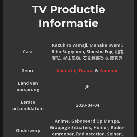
TV Productie
Informatie
Kazuhiro Yamaji, Manaka Iwami,
Cast
Riho Sugiyama, Shinshu Fuji, 山路
和弘, 杉山里穂, 石見舞菜香 & 藤真秀
Genre
Animatie
,
Drama
&
Komedie
Land van
JP
oorsprong
Eerste
2020-04-04
uitzenddatum
Anime, Gebaseerd Op Manga,
Grappige Situaties, Humor, Radio-
Onderwerp
omroeper, Radiostation, Seinen,