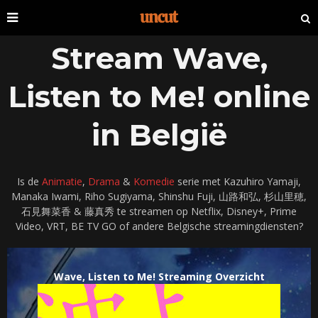
Stream Wave,
Listen to Me! online
in België
Is de
Animatie
,
Drama
&
Komedie
serie met Kazuhiro Yamaji,
Manaka Iwami, Riho Sugiyama, Shinshu Fuji, 山路和弘, 杉山里穂,
石見舞菜香 & 藤真秀 te streamen op Netflix, Disney+, Prime
Video, VRT, BE TV GO of andere Belgische streamingdiensten?
Wave, Listen to Me! Streaming Overzicht