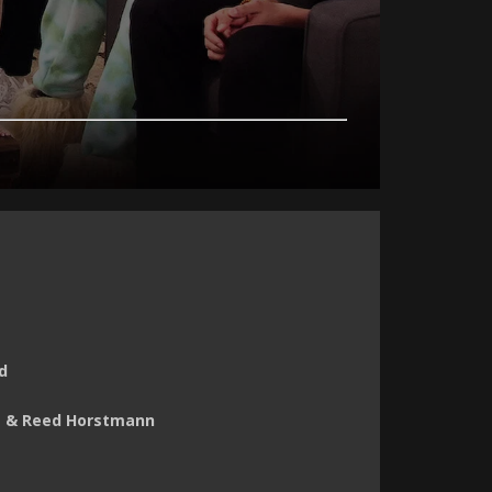
d
ez & Reed Horstmann