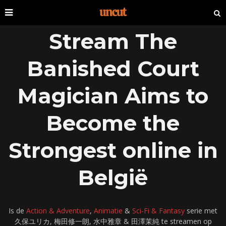
Stream The
Banished Court
Magician Aims to
Become the
Strongest online in
België
Is de
Action & Adventure
,
Animatie
&
Sci-Fi & Fantasy
serie met
久保ユリカ, 梅田修一朗, 水中雅章 & 田澤茉純 te streamen op