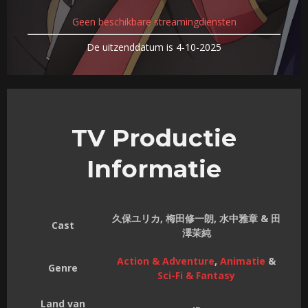
Geen beschikbare streamingdiensten
De uitzenddatum is 4-10-2025
TV Productie
Informatie
久保ユリカ, 梅田修一朗, 水中雅章 & 田
Cast
澤茉純
Action & Adventure
,
Animatie
&
Genre
Sci-Fi & Fantasy
Land van