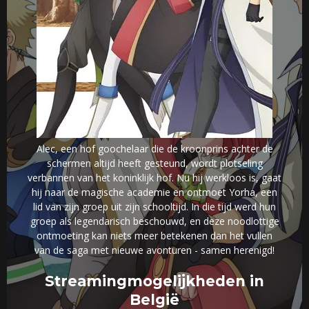
Alec, een hof goochelaar die de kroonprins achter de
schermen altijd heeft gesteund, wordt plotseling
verbannen van het koninklijk hof. Nu hij werkloos is, gaat
hij naar de magische academie en ontmoet Yorha, een
lid van zijn groep uit zijn schooltijd. In die tijd werd hun
groep als legendarisch beschouwd, en deze noodlottige
ontmoeting kan niets meer betekenen dan het vullen
van de saga met nieuwe avonturen - samen herenigd!
Streamingmogelijkheden in
België