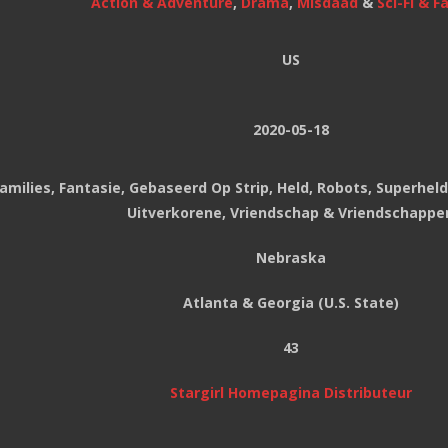
Action & Adventure
,
Drama
,
Misdaad
&
Sci-Fi & F
US
2020-05-18
Families, Fantasie, Gebaseerd Op Strip, Held, Robots, Superhel
Uitverkorene, Vriendschap & Vriendschappe
Nebraska
Atlanta & Georgia (U.S. State)
43
Stargirl Homepagina Distributeur