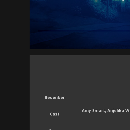
Bedenker
Amy Smart, Anjelika W
Cast