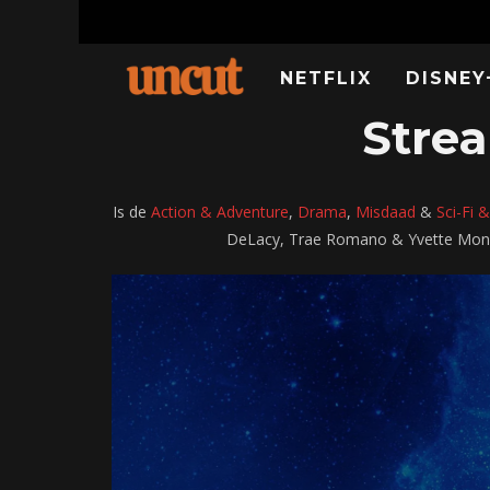
NETFLIX
DISNEY
Strea
Is de
Action & Adventure
,
Drama
,
Misdaad
&
Sci-Fi 
DeLacy, Trae Romano & Yvette Monrea