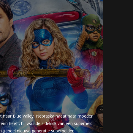
ist naar Blue Valley, Nebraska nadat haar moeder
eim heeft; hij was de sidekick van een superheld.
een geheel nieuwe generatie superhelden.