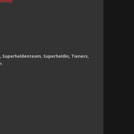
antasy
d, Superheldenteam, Superheldin, Tieners,
n