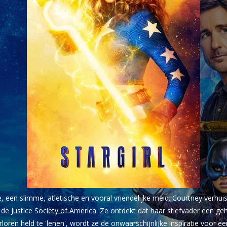
e, een slimme, atletische en vooral vriendelijke meid. Courtney verhu
e Justice Society of America. Ze ontdekt dat haar stiefvader een geh
oren held te 'lenen', wordt ze de onwaarschijnlijke inspiratie voor 