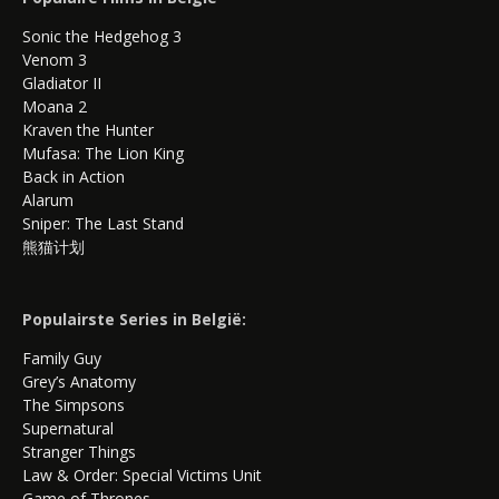
Sonic the Hedgehog 3
Venom 3
Gladiator II
Moana 2
Kraven the Hunter
Mufasa: The Lion King
Back in Action
Alarum
Sniper: The Last Stand
熊猫计划
Populairste Series in België:
Family Guy
Grey’s Anatomy
The Simpsons
Supernatural
Stranger Things
Law & Order: Special Victims Unit
Game of Thrones