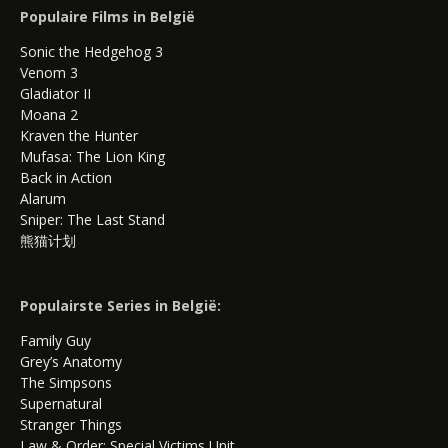
Populaire Films in België
Sonic the Hedgehog 3
Venom 3
Gladiator II
Moana 2
Kraven the Hunter
Mufasa: The Lion King
Back in Action
Alarum
Sniper: The Last Stand
熊猫计划
Populairste Series in België:
Family Guy
Grey’s Anatomy
The Simpsons
Supernatural
Stranger Things
Law & Order: Special Victims Unit