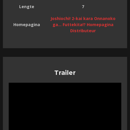
Lengte
7
Joshiochi! 2-kai kara Onnanoko
Homepagina
ga… Futtekita!? Homepagina
Distributeur
Trailer