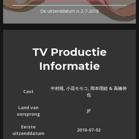
De uitzenddatum is 2-7-2018
TV Productie
Informatie
中村桜, 小花モモコ, 岡本理絵 & 高橋伸
Cast
也
Land van
JP
oorsprong
Eerste
2018-07-02
uitzenddatum