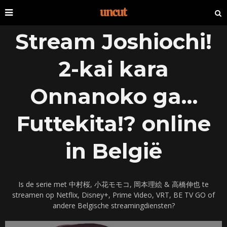
Stream Joshiochi!
2-kai kara
Onnanoko ga…
Futtekita!? online
in België
Is de serie met 中村桜, 小花モモコ, 岡本理絵 & 高橋伸也 te
streamen op Netflix, Disney+, Prime Video, VRT, BE TV GO of
andere Belgische streamingdiensten?