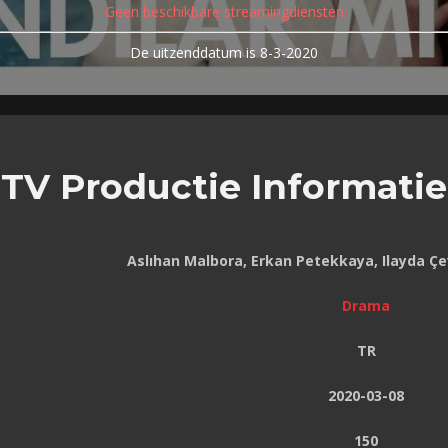
Geen beschikbare streamingdiensten
De uitzenddatum is 8-3-2020
TV Productie Informatie
Aslıhan Malbora, Erkan Petekkaya, Ilayda Ç
Drama
TR
2020-03-08
150