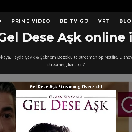
+
PRIME VIDEO
BE TV GO
VRT
BLO
el Dese Aşk online 
kkaya, Ilayda Çevik & Şebnem Bozoklu te streamen op Netflix, Disne
streamingdiensten?
Gel Dese Aşk Streaming Overzicht