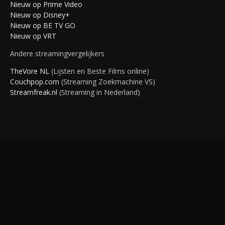
Nieuw op Prime Video
Nieuw op Disney+
Nieuw op BE TV GO
Nieuw op VRT
Andere streamingvergelijkers
TheVore NL
(Lijsten en Beste Films online)
Couchpop.com
(Streaming Zoekmachine VS)
Streamfreak.nl
(Streaming in Nederland)
UNCUT
BLOG
PRIVACY POLICY
2019 COPYRIGHT UNCUT.BE. ALLE RECHTEN
VOORBEHOUDEN.