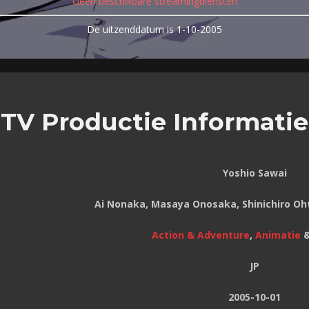
Geen beschikbare streamingdiensten
De uitzenddatum is 1-10-2005
TV Productie Informatie
Yoshio Sawai
Ai Nonaka, Masaya Onosaka, Shinichiro Oh
Action & Adventure
,
Animatie
JP
2005-10-01