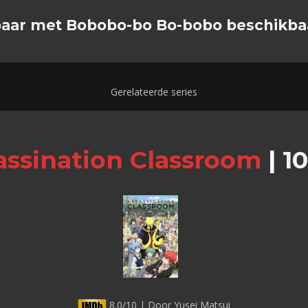
kbaar met Bobobo-bo Bo-bobo beschikba
Gerelateerde series
assination Classroom
|
10
8.0/10 | Door Yusei Matsui