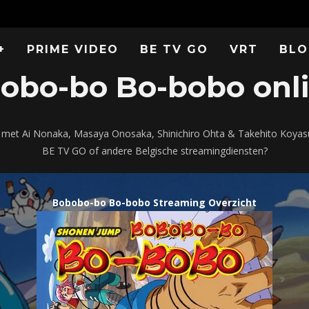
+
PRIME VIDEO
BE TV GO
VRT
BLO
obo-bo Bo-bobo onlin
 met Ai Nonaka, Masaya Onosaka, Shinichiro Ohta & Takehito Koyasu 
BE TV GO of andere Belgische streamingdiensten?
Bobobo-bo Bo-bobo Streaming Overzicht