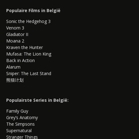
Populaire Films in België
Sonic the Hedgehog 3
Venom 3
Gladiator II
Moana 2
Kraven the Hunter
Mufasa: The Lion King
Back in Action
Alarum
Sniper: The Last Stand
熊猫计划
Populairste Series in België:
Family Guy
Grey’s Anatomy
The Simpsons
Supernatural
Stranger Things