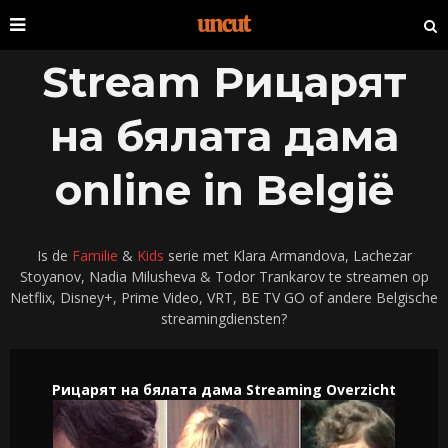
Stream Рицарят
на бялата дама
online in België
Is de
Familie
&
Kids
serie met Klara Armandova, Lachezar
Stoyanov, Nadia Milusheva & Todor Trankarov te streamen op
Netflix, Disney+, Prime Video, VRT, BE TV GO of andere Belgische
streamingdiensten?
Рицарят на бялата дама Streaming Overzicht