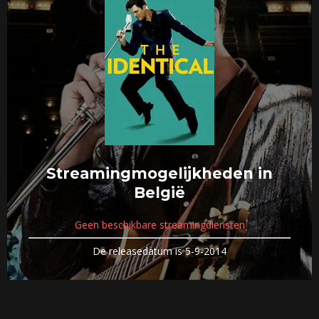
Streamingmogelijkheden in
België
Geen beschikbare streamingdiensten
De releasedatum is 5-9-2014