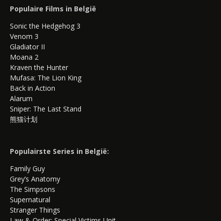
Populaire Films in België
Sonic the Hedgehog 3
Venom 3
Gladiator II
Moana 2
Kraven the Hunter
Mufasa: The Lion King
Back in Action
Alarum
Sniper: The Last Stand
熊猫计划
Populairste Series in België:
Family Guy
Grey’s Anatomy
The Simpsons
Supernatural
Stranger Things
Law & Order: Special Victims Unit