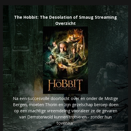
The Hobbit: The Desolation of Smaug Streaming
Overzicht
Na een succesvolle doortocht over en onder de Mistige
Bergen, moeten Thorin en zijn gezelschap beroep doen
op een machtige vreemdeling vooraleer ze de gevaren
van Demsterwold kunnen trotseren - zonder hun
tovenaar.