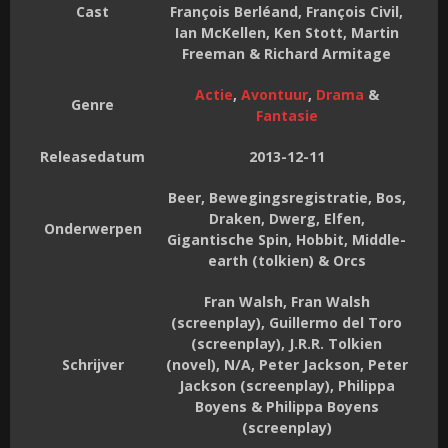
Cast
François Berléand, François Civil,
Ian McKellen, Ken Stott, Martin
Freeman & Richard Armitage
Actie
,
Avontuur
,
Drama
&
Genre
Fantasie
Releasedatum
2013-12-11
Beer, Bewegingsregistratie, Bos,
Draken, Dwerg, Elfen,
Onderwerpen
Gigantische Spin, Hobbit, Middle-
earth (tolkien) & Orcs
Fran Walsh, Fran Walsh
(screenplay), Guillermo del Toro
(screenplay), J.R.R. Tolkien
Schrijver
(novel), N/A, Peter Jackson, Peter
Jackson (screenplay), Philippa
Boyens & Philippa Boyens
(screenplay)