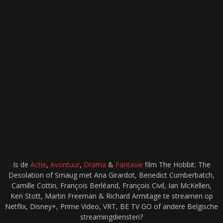
Is de
Actie
,
Avontuur
,
Drama
&
Fantasie
film The Hobbit: The
Desolation of Smaug met Ana Girardot, Benedict Cumberbatch,
Camille Cottin, François Berléand, François Civil, Ian McKellen,
Ken Stott, Martin Freeman & Richard Armitage te streamen op
Netflix, Disney+, Prime Video, VRT, BE TV GO of andere Belgische
streamingdiensten?