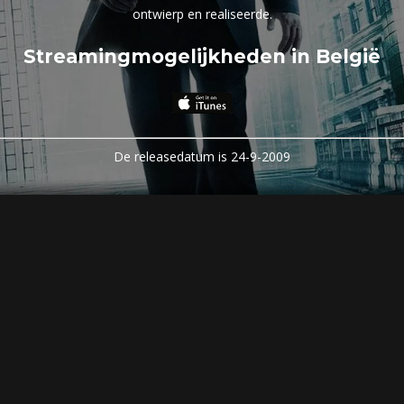
ontwierp en realiseerde.
Streamingmogelijkheden in België
De releasedatum is 24-9-2009