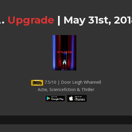
Upgrade
|
May 31st, 20
7.5/10 | Door Leigh Whannell
Actie, Sciencefiction & Thriller