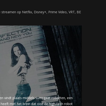
 streamen op Netflix, Disney+, Prime Video, VRT, BE
en vindt plaats middels surrogaat-robotten, een
eeft met het brein dat ooit de high-tech robot