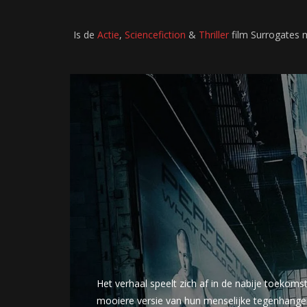
Is de
Actie
,
Sciencefiction
&
Thriller
film Surrogates 
Het verhaal speelt zich af in de nabije toekom
mooiere versie van hun menselijke tegenhanger