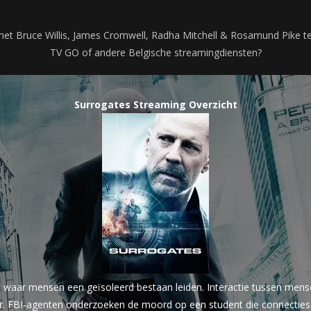
met Bruce Willis, James Cromwell, Radha Mitchell & Rosamund Pike te
TV GO of andere Belgische streamingdiensten?
Surrogates Streaming Overzicht
st waar mensen een geïsoleerd bestaan leiden. Interactie tussen mens
. FBI-agenten onderzoeken de moord op een student die connecties h