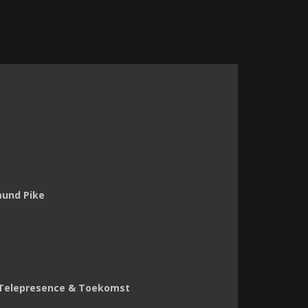
mund Pike
, Telepresence & Toekomst