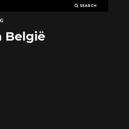
SEARCH
G
n België