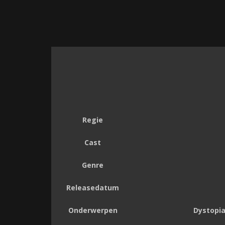
Regie
Cast
Genre
Releasedatum
Onderwerpen
Dystopia