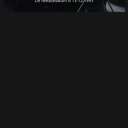
De releasedatum is 15-12-1995