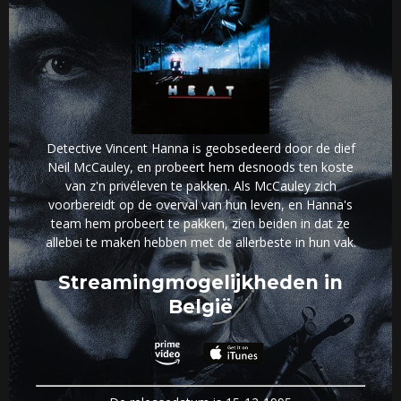
Detective Vincent Hanna is geobsedeerd door de dief
Neil McCauley, en probeert hem desnoods ten koste
van z'n privéleven te pakken. Als McCauley zich
voorbereidt op de overval van hun leven, en Hanna's
team hem probeert te pakken, zien beiden in dat ze
allebei te maken hebben met de allerbeste in hun vak.
Streamingmogelijkheden in
België