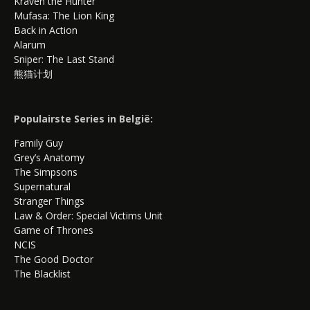
Kraven the Hunter
Mufasa: The Lion King
Back in Action
Alarum
Sniper: The Last Stand
熊猫计划
Populairste Series in België:
Family Guy
Grey’s Anatomy
The Simpsons
Supernatural
Stranger Things
Law & Order: Special Victims Unit
Game of Thrones
NCIS
The Good Doctor
The Blacklist