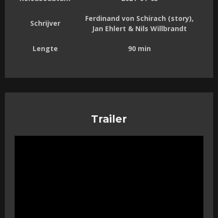
Ferdinand von Schirach (story),
Schrijver
Jan Ehlert & Nils Willbrandt
Lengte
90 min
Trailer