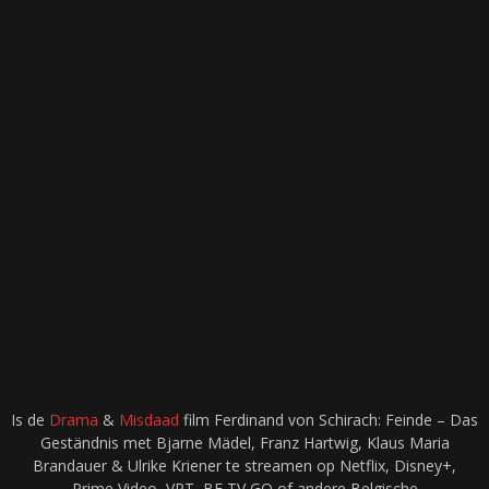
Is de
Drama
&
Misdaad
film Ferdinand von Schirach: Feinde – Das
Geständnis met Bjarne Mädel, Franz Hartwig, Klaus Maria
Brandauer & Ulrike Kriener te streamen op Netflix, Disney+,
Prime Video, VRT, BE TV GO of andere Belgische