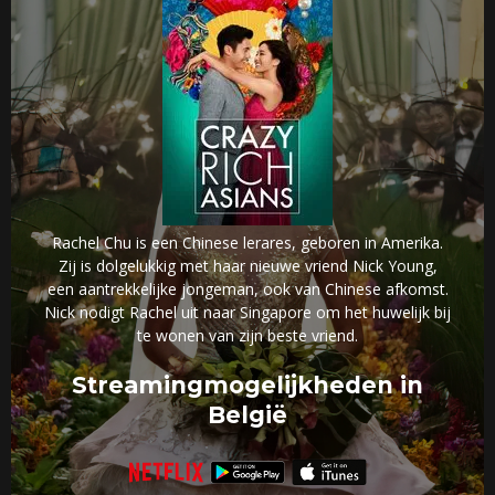
Rachel Chu is een Chinese lerares, geboren in Amerika.
Zij is dolgelukkig met haar nieuwe vriend Nick Young,
een aantrekkelijke jongeman, ook van Chinese afkomst.
Nick nodigt Rachel uit naar Singapore om het huwelijk bij
te wonen van zijn beste vriend.
Streamingmogelijkheden in
België