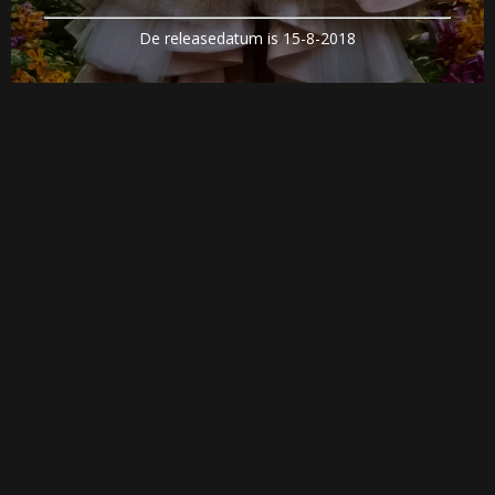
De releasedatum is 15-8-2018