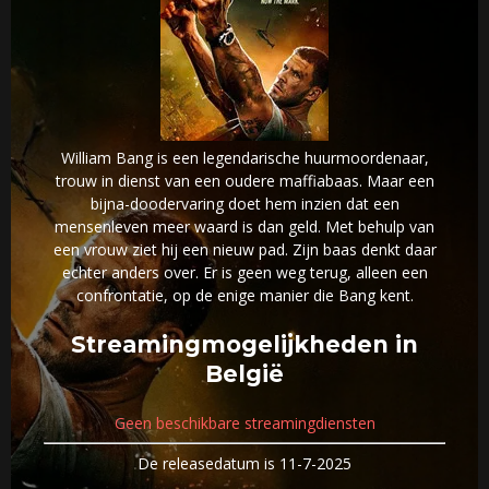
William Bang is een legendarische huurmoordenaar,
trouw in dienst van een oudere maffiabaas. Maar een
bijna-doodervaring doet hem inzien dat een
mensenleven meer waard is dan geld. Met behulp van
een vrouw ziet hij een nieuw pad. Zijn baas denkt daar
echter anders over. Er is geen weg terug, alleen een
confrontatie, op de enige manier die Bang kent.
Streamingmogelijkheden in
België
Geen beschikbare streamingdiensten
De releasedatum is 11-7-2025