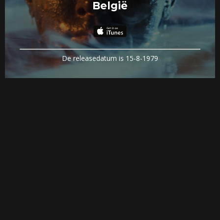
België
De releasedatum is 15-8-1979