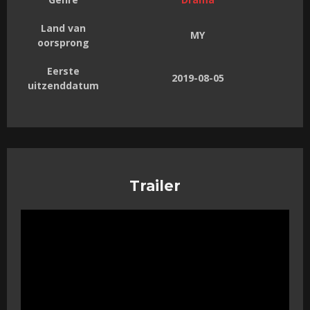
Land van
MY
oorsprong
Eerste
2019-08-05
uitzenddatum
Trailer