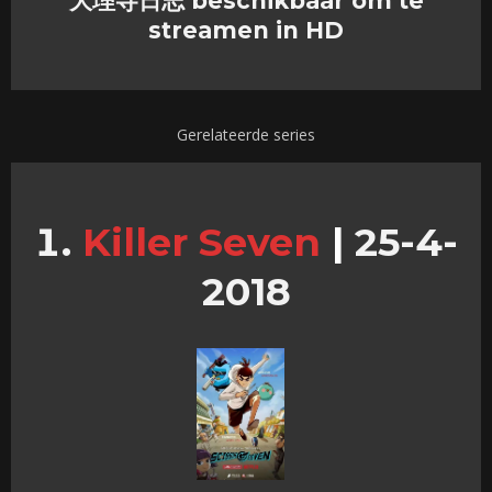
大理寺日志 beschikbaar om te
streamen in HD
Gerelateerde series
Killer Seven
|
25-4-
2018