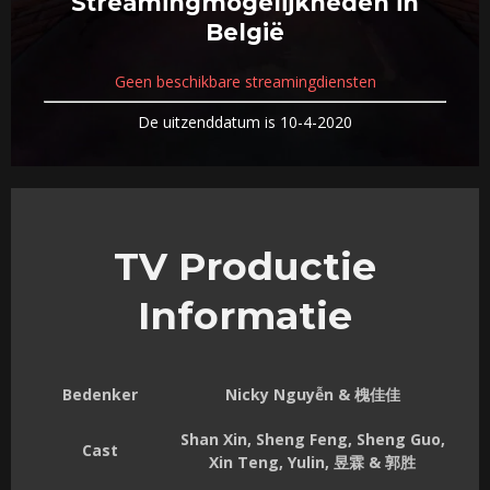
Streamingmogelijkheden in
België
Geen beschikbare streamingdiensten
De uitzenddatum is 10-4-2020
TV Productie
Informatie
Bedenker
Nicky Nguyễn & 槐佳佳
Shan Xin, Sheng Feng, Sheng Guo,
Cast
Xin Teng, Yulin, 昱霖 & 郭胜