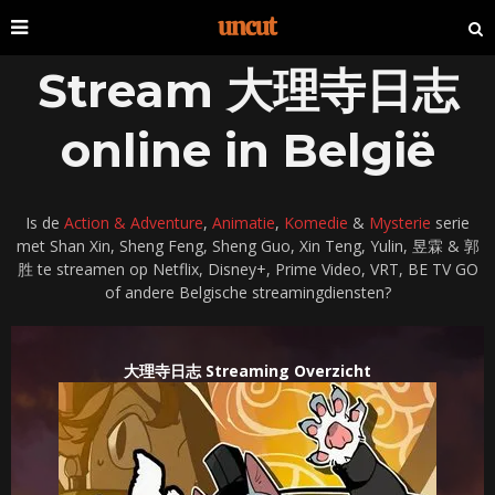
Stream 大理寺日志
online in België
Is de
Action & Adventure
,
Animatie
,
Komedie
&
Mysterie
serie
met Shan Xin, Sheng Feng, Sheng Guo, Xin Teng, Yulin, 昱霖 & 郭
胜 te streamen op Netflix, Disney+, Prime Video, VRT, BE TV GO
of andere Belgische streamingdiensten?
大理寺日志 Streaming Overzicht