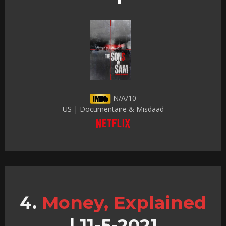
N/A/10
US | Documentaire & Misdaad
Money, Explained
|
11-5-2021